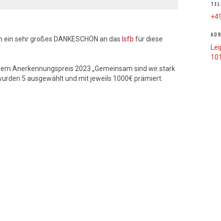
TEL
+49
AD
gen ein sehr großes DANKESCHÖN an das
lsfb
für diese
Lei
101
dem Anerkennungspreis 2023 „Gemeinsam sind wir stark
wurden 5 ausgewählt und mit jeweils 1000€ prämiert.