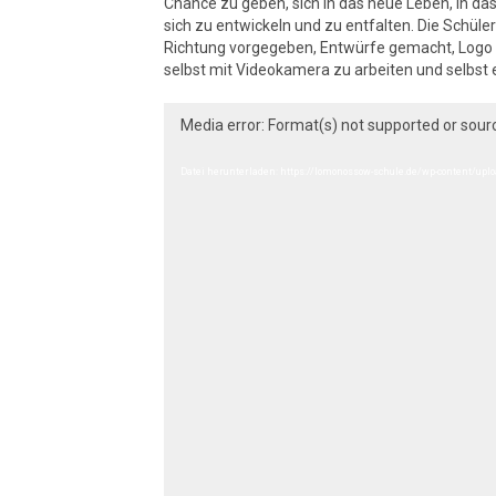
Chance zu geben, sich in das neue Leben, in das 
sich zu entwickeln und zu entfalten. Die Schüle
Richtung vorgegeben, Entwürfe gemacht, Logo g
selbst mit Videokamera zu arbeiten und selbst 
Video-
Media error: Format(s) not supported or sour
Player
Datei herunterladen: https://lomonossow-schule.de/wp-content/upl