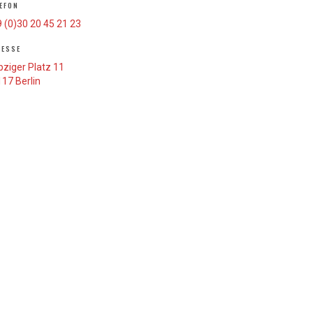
EFON
 (0)30 20 45 21 23
RESSE
pziger Platz 11
17 Berlin