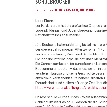
SCHULBRÜCKEN
IN
FÖRDERVEREIN MARZAHN
,
ÜBER UNS
Liebe Eltern,
der Förderverein hat die großartige Chance ergr
Jugendbildungs- und Jugendbegegnungsprojekt 
Nationalstiftung) anzumelden .
„Die Deutsche Nationalstiftung bietet mehrere 
der oberen Jahrgänge, im Alter zwischen 17 un
auch aus Frankreich, Polen und Deutschland fü
Die Idee dahinter ist, dass die nationale Identit
Die Gemeinsamkeiten der europäischen Natione
Begegnung entdecken – das muss schon in der 
verstehen Europa und seine Geschichte besser, 
entwickeln Verständnis füreinander, arbeiten
Freundschaft und bleiben oft lange Zeit über die
https://www.nationalstiftung.de/projekte/schu
Unsere Schule wurde für das Projekt ausgewählt
Schülern im Alter ab ca. 15 Jahren für die Teil
vom 2.-10. März in Greifswald, der zweite vom 1