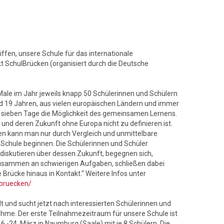
iffen, unsere Schule für das internationale
SchulBrücken (organisiert durch die Deutsche
Male im Jahr jeweils knapp 50 Schülerinnen und Schülern
d 19 Jahren, aus vielen europäischen Ländern und immer
r sieben Tage die Möglichkeit des gemeinsamen Lernens.
ät und deren Zukunft ohne Europa nicht zu definieren ist.
n kann man nur durch Vergleich und unmittelbare
Schule beginnen. Die Schülerinnen und Schüler
diskutieren über dessen Zukunft, begegnen sich,
 zusammen an schwierigen Aufgaben, schließen dabei
 Brücke hinaus in Kontakt.“ Weitere Infos unter
lbruecken/
 und sucht jetzt nach interessierten Schülerinnen und
nahme. Der erste Teilnahmezeitraum für unsere Schule ist
6.-24. März in Naumburg (Saale) mit je 8 Schülern. Die