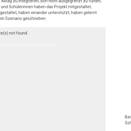
Alltag zu integrieren, sich nicht ausgegrenzt zu fühlen,
r und Schülerinnen haben das Projekt mitgestaltet,
estaltet, haben einander unterstützt, haben gelernt
ein Szenario geschrieben.
ce(s) not found
oads/2023/05/VIDEO-2023-06-10-16-57-37.mp4?_=1
Bei
Sc