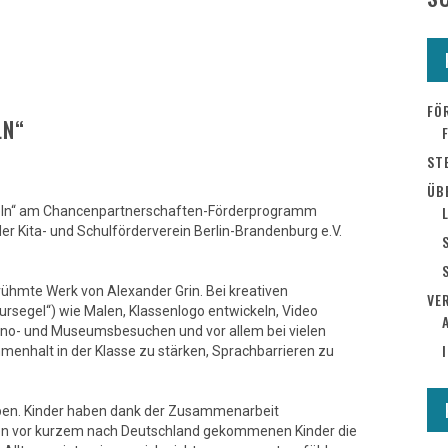
FÖ
LN“
ST
ÜB
geln“ am Chancenpartnerschaften-Förderprogramm
 Kita- und Schulförderverein Berlin-Brandenburg e.V.
rühmte Werk von Alexander Grin. Bei kreativen
VE
rsegel“) wie Malen, Klassenlogo entwickeln, Video
Kino- und Museumsbesuchen und vor allem bei vielen
enhalt in der Klasse zu stärken, Sprachbarrieren zu
ben. Kinder haben dank der Zusammenarbeit
den vor kurzem nach Deutschland gekommenen Kinder die