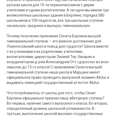
русская школа для 10-ти первоклассников с двумя
учителями и одним воспитателем. А сегодня мы имеем три
великолепных школьных здания в Берлине, порядка 580
школьников и 100 педагогов, все три школьных ступени:
начальную, среднюю и высшую, гимназиальную.
Почему получение признания Сената Берлина высшей
гимназиальной ступени — это важное достижение для
Ломоносовский школ и повод для гордости? Школа вместе
с ее учениками и их родителями, учителями,
воспитателями, директором Лилией Тер-Захарян и
координатором д-ром Александром Отт «доросла» во всех
смыслах до 13-го класса! С признанием Сената высшей
гимназиальной ступени наша школа в Марцане имеет
официальное право проводить выпускной экзамен Abitur и
выдавать немецкий государственный аттестат Abitur.
Что потребовалось от школы для того, чтобы Сенат
Берлина официально признал нашу абитурную ступень?
Во-первых, наличие самого выпускного класса. Во-вторых,
определенный уровень школьной успеваемости. В-
третьих, выполнение школой высоких государственных