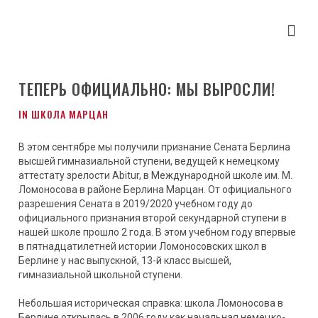
ТЕПЕРЬ ОФИЦИАЛЬНО: МЫ ВЫРОСЛИ!
IN
ШКОЛА МАРЦАН
В этом сентябре мы получили признание Сената Берлина
высшей гимназиальной ступени, ведущей к немецкому
аттестату зрелости Abitur, в Международной школе им. М.
Ломоносова в районе Берлина Марцан. От официального
разрешения Сената в 2019/2020 учебном году до
официального признания второй секундарной ступени в
нашей школе прошло 2 года. В этом учебном году впервые
в пятнадцатилетней истории Ломоносовских школ в
Берлине у нас выпускной, 13-й класс высшей,
гимназиальной школьной ступени.
Небольшая историческая справка: школа Ломоносова в
Берлине открылась в 2006 году как начальная немецко-